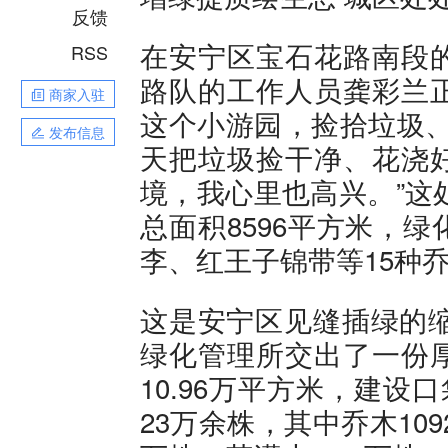
反馈
在安宁区宝石花路南段
RSS
路队的工作人员龚彩兰
商家入驻
这个小游园，捡拾垃圾、
发布信息
天把垃圾捡干净、花浇
境，我心里也高兴。”这
总面积8596平方米，
李、红王子锦带等15种
这是安宁区见缝插绿的缩
绿化管理所交出了一份
10.96万平方米，建
23万余株，其中乔木109