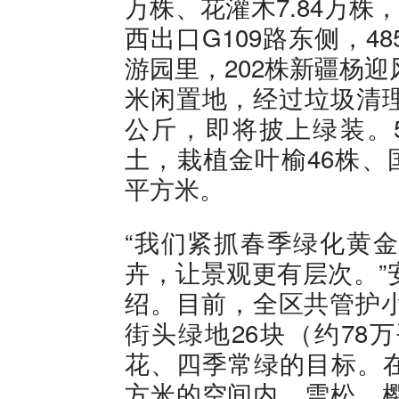
万株、花灌木7.84万株
西出口G109路东侧，
游园里，202株新疆杨迎
米闲置地，经过垃圾清理
公斤，即将披上绿装。5
土，栽植金叶榆46株、国
平方米。
“我们紧抓春季绿化黄
卉，让景观更有层次。”
绍。目前，全区共管护小
街头绿地26块（约78
花、四季常绿的目标。在
方米的空间内，雪松、樱