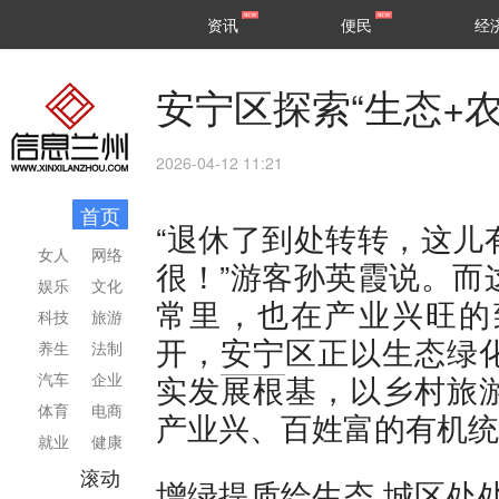
甘肃
兰州
资讯
便民
经
民生
区县
安宁区探索“生态+
2026-04-12 11:21
首页
“退休了到处转转，这儿
女人
网络
很！”游客孙英霞说。而
娱乐
文化
常里，也在产业兴旺的
科技
旅游
开，
安宁
区正以生态绿
养生
法制
实发展根基，以乡村旅
汽车
企业
体育
电商
产业兴、百姓富的有机统
就业
健康
滚动
增绿提质绘生态 城区处