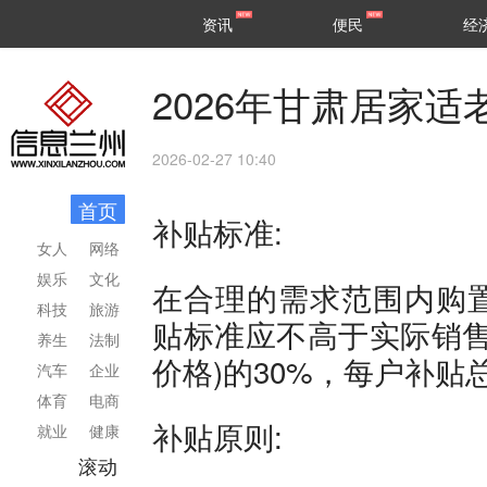
甘肃
兰州
资讯
便民
经
民生
区县
2026年甘肃居家
2026-02-27 10:40
首页
补贴标准:
女人
网络
娱乐
文化
在合理的需求范围内购
科技
旅游
贴标准应不高于实际销售
养生
法制
价格)的30%，每户补贴
汽车
企业
体育
电商
补贴原则:
就业
健康
滚动