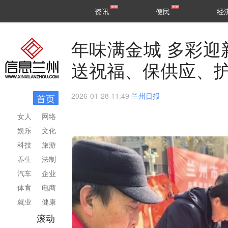
甘肃
兰州
资讯
便民
经
民生
区县
年味满金城 多彩迎
送祝福、保供应、
2026-01-28 11:49
兰州日报
首页
女人
网络
娱乐
文化
科技
旅游
养生
法制
汽车
企业
体育
电商
就业
健康
滚动