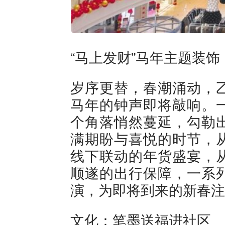
“马上发财”马年主题装饰
岁序更替，春潮涌动，
马年的钟声即将敲响。
个角落悄然蔓延，勾勒
满期盼与喜悦的时节，
线下联动的年货盛宴，
顺遂的出行保障，一系
演，为即将到来的新春注
文化：笔墨送福进社区