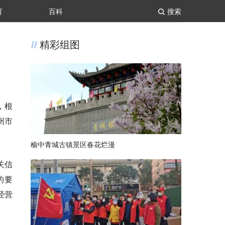
育
百科
搜索
精彩组图
，根
州市
榆中青城古镇景区春花烂漫
关信
的要
经营