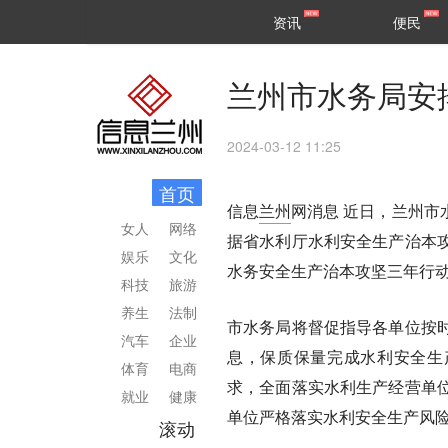
甘肃
兰州
资讯
便民
民生
区县
兰州市水务局安
2024-03-12 11:25
首页
信息
兰州
网消息
近日，兰州市
女人
网络
据省水利厅水利安全生产治本
娱乐
文化
水务安全生产治本攻坚三年行
科技
旅游
养生
法制
市水务局将督促指导各单位按
汽车
企业
息，保质保量完成水利安全生
体育
电商
求，全面落实水利生产经营单
就业
健康
单位严格落实水利安全生产风险
滚动