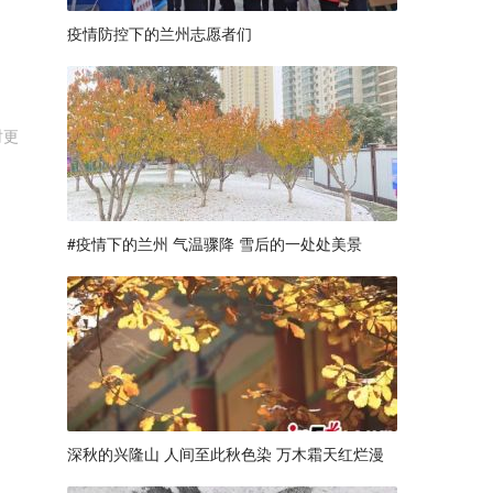
疫情防控下的兰州志愿者们
时更
#疫情下的兰州 气温骤降 雪后的一处处美景
深秋的兴隆山 人间至此秋色染 万木霜天红烂漫