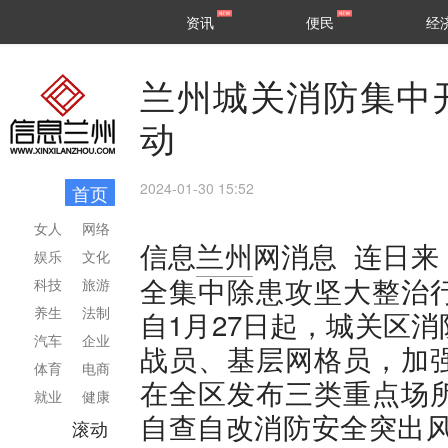
甘肃
兰州
资讯
便民
经
民生
区县
兰州城关消防集中
动
2024-01-30 15:52
首页
女人
网络
连日来
信息
兰州
网消息
娱乐
文化
全集中除患攻坚大整治
科技
旅游
养生
法制
自1月27日起，城关区
汽车
企业
战员、基层网格员，加
体育
电商
在全区发布三类重点场
就业
健康
自查自改消防安全突出风
滚动