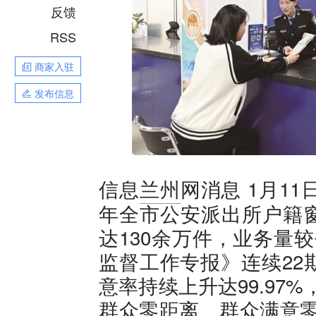
反馈
RSS
商家入驻
发布信息
1月11
信息
兰州
网消息
年全市公安派出所户籍
达130余万件，业务量
监督工作专报》连续22
意率持续上升达99.97
群众零距离、群众满意零