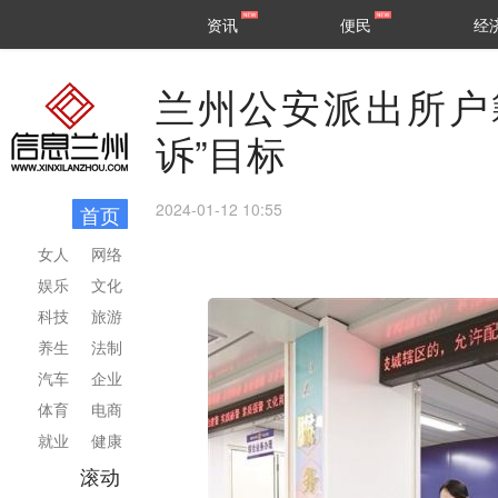
甘肃
兰州
资讯
便民
经
民生
区县
兰州公安派出所户籍
诉”目标
2024-01-12 10:55
首页
女人
网络
娱乐
文化
科技
旅游
养生
法制
汽车
企业
体育
电商
就业
健康
滚动