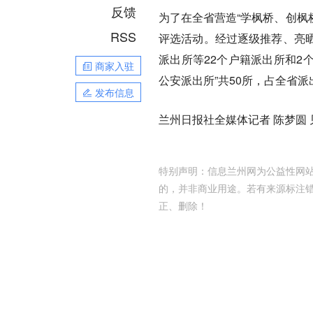
反馈
为了在全省营造“学枫桥、创枫
RSS
评选活动。经过逐级推荐、亮
派出所等22个户籍派出所和2
商家入驻
公安派出所”共50所，占全省派
发布信息
兰州日报社全媒体记者 陈梦圆 
特别声明：信息兰州网为公益性网站
的，并非商业用途。若有来源标注
正、删除！