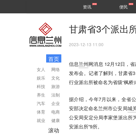
甘肃
兰州
资讯
便民
民生
区县
甘肃省3个派出
2023-12-13 11:00
首页
信息
兰州
网消息
12月12日，
女人
网络
发布会。记者了解到，甘肃省3
娱乐
文化
行业派出所被命名为省级“枫桥
科技
旅游
养生
法制
据介绍，今年7月以来，全省公
汽车
企业
安部决定命名兰州市公安局
城
体育
电商
公安局安定分局李家堡派出所为
就业
健康
安派出所”9所。
滚动