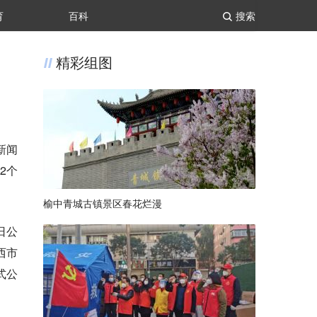
育
百科
搜索
精彩组图
新闻
2个
榆中青城古镇景区春花烂漫
日公
西市
式公