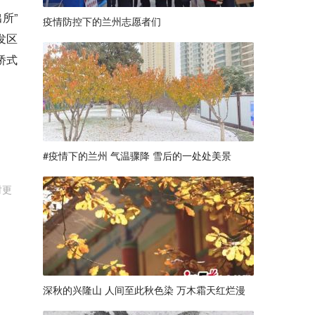
所”
疫情防控下的兰州志愿者们
发区
桥式
#疫情下的兰州 气温骤降 雪后的一处处美景
时更
深秋的兴隆山 人间至此秋色染 万木霜天红烂漫