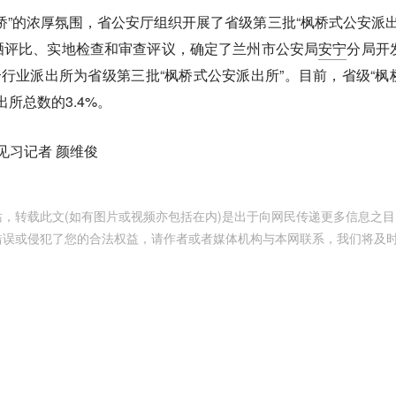
桥”的浓厚氛围，省公安厅组织开展了省级第三批“枫桥式公安派出
晒评比、实地检查和审查评议，确定了兰州市公安局
安宁
分局开
个行业派出所为省级第三批“枫桥式公安派出所”。目前，省级“枫
出所总数的3.4%。
见习记者 颜维俊
，转载此文(如有图片或视频亦包括在内)是出于向网民传递更多信息之目
错误或侵犯了您的合法权益，请作者或者媒体机构与本网联系，我们将及