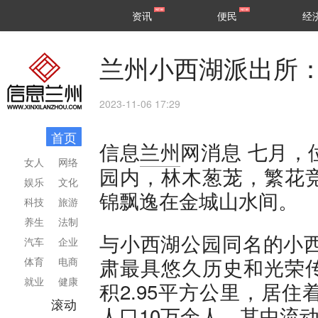
甘肃
兰州
资讯
便民
经
民生
区县
兰州小西湖派出所：
2023-11-06 17:29
首页
七月，
信息
兰州
网消息
女人
网络
园内，林木葱茏，繁花
娱乐
文化
锦飘逸在金城山水间。
科技
旅游
养生
法制
与小西湖公园同名的小西
汽车
企业
肃最具悠久历史和光荣
体育
电商
就业
健康
积2.95平方公里，居
滚动
人口10万余人，其中流动