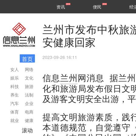
甘肃
兰州
资讯
便民
经
民生
区县
兰州市发布中秋旅
安健康回家
2023-09-26 16:11
首页
女人
网络
据兰州
信息
兰州
网消息
娱乐
文化
化和旅游局发布假日文
科技
旅游
养生
法制
及游客文明安全出游，平
汽车
企业
体育
电商
提高文明旅游素质，践
就业
健康
本道德规范，自觉遵守
滚动