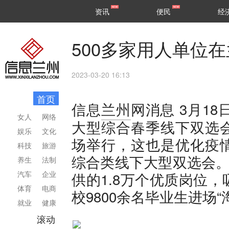
甘肃
兰州
资讯
便民
经
民生
区县
500多家用人单位
2023-03-20 16:13
首页
3月18
信息
兰州
网消息
女人
网络
大型综合春季线下双选
娱乐
文化
场举行，这也是优化疫
科技
旅游
综合类线下大型双选会。
养生
法制
汽车
企业
供的1.8万个优质岗位
体育
电商
校9800余名毕业生进场“
就业
健康
滚动