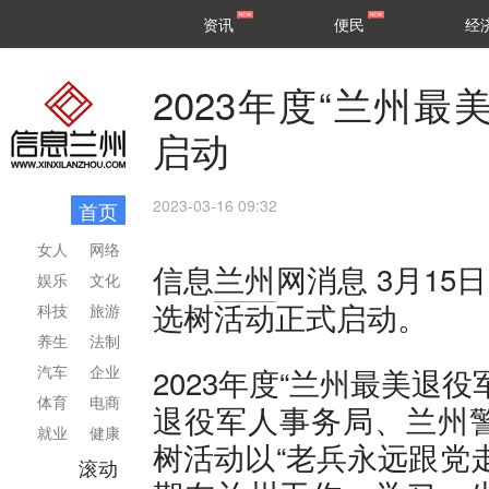
甘肃
兰州
资讯
便民
经
民生
区县
2023年度“兰州
启动
2023-03-16 09:32
首页
女人
网络
3月15
信息
兰州
网消息
娱乐
文化
选树活动正式启动。
科技
旅游
养生
法制
汽车
企业
2023年度“兰州最美退
体育
电商
退役军人事务局、兰州
就业
健康
树活动以“老兵永远跟党
滚动