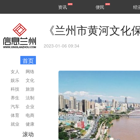
甘肃
兰州
资讯
便民
经
民生
区县
《兰州市黄河文化保
2023-01-06 09:34
首页
女人
网络
娱乐
文化
科技
旅游
养生
法制
汽车
企业
体育
电商
就业
健康
滚动