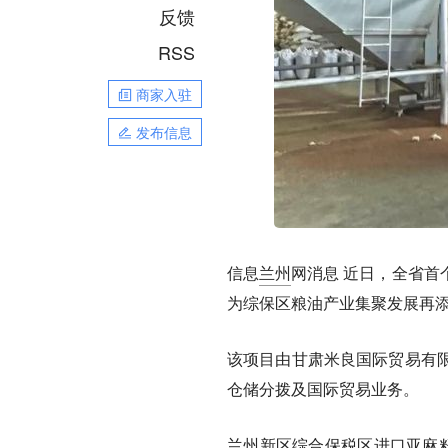
反馈
RSS
商家入驻
发布信息
信息
兰州
网消息
近日，全省首
为综保区粮油产业集聚发展再
该项目由甘肃米良国际贸易有
仓储分拨及国际贸易业务。
兰州新区综合保税区进口亚麻籽