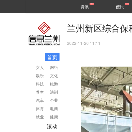
甘肃
兰州
资讯
便民
民生
区县
兰州新区综合保
2022-11-20 11:11
首页
女人
网络
娱乐
文化
科技
旅游
养生
法制
汽车
企业
体育
电商
就业
健康
滚动