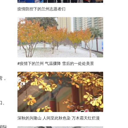
疫情防控下的兰州志愿者们
#疫情下的兰州 气温骤降 雪后的一处处美景
营，
口、
深秋的兴隆山 人间至此秋色染 万木霜天红烂漫
国际