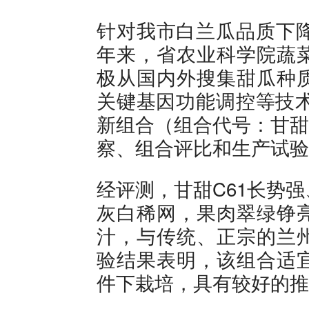
针对我市白兰瓜品质下降
年来，省农业科学院蔬
极从国内外搜集甜瓜种
关键基因功能调控等技术
新组合（组合代号：甘甜
察、组合评比和生产试验
经评测，甘甜C61长势
灰白稀网，果肉翠绿铮
汁，与传统、正宗的兰
验结果表明，该组合适
件下栽培，具有较好的推