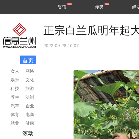
甘肃
兰州
资讯
便民
经
民生
区县
正宗白兰瓜明年起
2022-09-28 10:07
首页
女人
网络
娱乐
文化
科技
旅游
养生
法制
汽车
企业
体育
电商
就业
健康
滚动