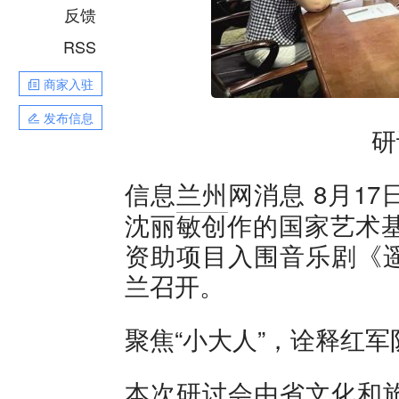
反馈
RSS
商家入驻
发布信息
研
8月1
信息
兰州
网消息
沈丽敏创作的国家艺术基
资助项目入围音乐剧《
兰召开。
聚焦“小大人”，诠释红
本次研讨会由省文化和