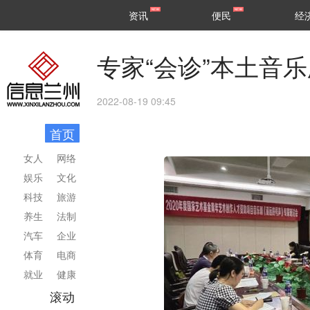
甘肃
兰州
资讯
便民
经
民生
区县
专家“会诊”本土音
2022-08-19 09:45
首页
女人
网络
娱乐
文化
科技
旅游
养生
法制
汽车
企业
体育
电商
就业
健康
滚动