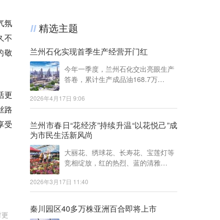
气氛
精选主题
久不
兰州石化实现首季生产经营开门红
的敬
今年一季度，兰州石化交出亮眼生产
答卷，累计生产成品油168.7万…
活更
2026年4月17日 9:06
丝路
享受
兰州市春日“花经济”持续升温“以花悦己”成
为市民生活新风尚
大丽花、绣球花、长寿花、宝莲灯等
竞相绽放，红的热烈、蓝的清雅…
2026年3月17日 11:40
秦川园区40多万株亚洲百合即将上市
时更