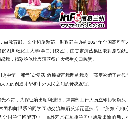
，由教育部、文化和旅游部、财政部主办的2021年全国高雅艺
的四川轻化工大学(李白河校区)，由甘肃演艺集团歌舞剧院献
撼起舞，精彩绝伦地表演获得广大师生交口称赞。
史中第一部尝试“复活”敦煌壁画舞蹈的舞剧，高度浓缩了古代
动人民的创造才华和中外人民之间的传统友谊。
灯光不符，为保证演出顺利进行，舞美部工作人员立即协调解决
术团和舞蹈系的同学互动交流舞蹈反弹琵琶技巧，“英娘”们倾
力让同学们陶醉其中，高雅艺术在互相学习中焕发出新的魅力