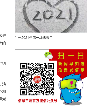
术进
兰州2021年第一场雪来了
上的
丝绸
，演
心相
和光