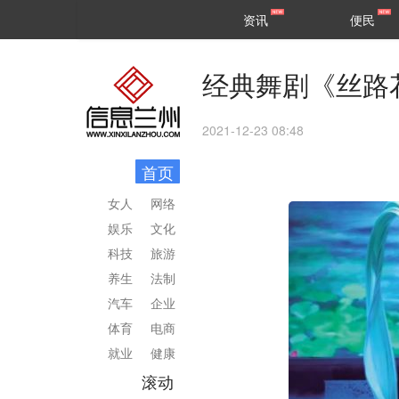
甘肃
兰州
资讯
便民
民生
区县
经典舞剧《丝路
2021-12-23 08:48
首页
女人
网络
娱乐
文化
科技
旅游
养生
法制
汽车
企业
体育
电商
就业
健康
滚动