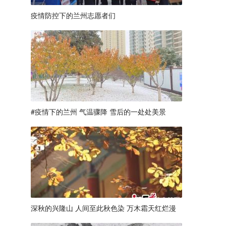
疫情防控下的兰州志愿者们
#疫情下的兰州 气温骤降 雪后的一处处美景
深秋的兴隆山 人间至此秋色染 万木霜天红烂漫