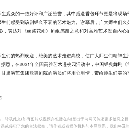
师生观众的一致好评和广泛赞誉，其中赠送香包环节更是将现场
师生们感受到该剧经久不衰的艺术魅力。谢幕后，广大师生们久
影，表达对《丝路花雨》剧组感谢之意和对高雅艺术发自内心
师生们的热烈欢迎，绝美的艺术走进高校，使广大师生们精神生
据悉，在2021年全国高雅艺术进校园活动中，中国经典舞剧《
，甘肃演艺集团歌舞剧院的演员们将用心用情，带给师生们美的
超
，转载此文(如有图片或视频亦包括在内)是出于向网民传递更多信息之目
错误或侵犯了您的合法权益，请作者或者媒体机构与本网联系，我们将及