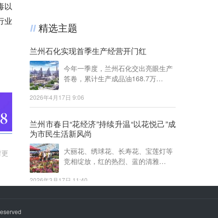
毒以
行业
精选主题
兰州石化实现首季生产经营开门红
今年一季度，兰州石化交出亮眼生产
答卷，累计生产成品油168.7万…
2026年4月17日 9:06
兰州市春日“花经济”持续升温“以花悦己”成
为市民生活新风尚
大丽花、绣球花、长寿花、宝莲灯等
时更
竞相绽放，红的热烈、蓝的清雅…
2026年3月17日 11:40
秦川园区40多万株亚洲百合即将上市
eserved