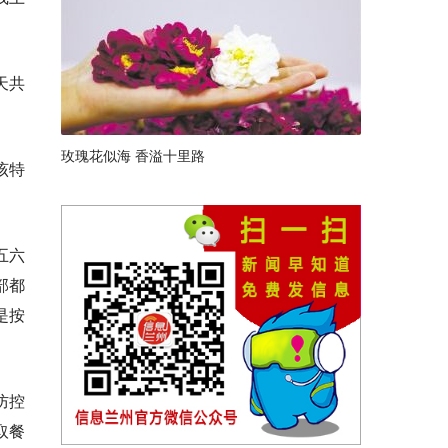
天共
玫瑰花似海 香溢十里路
该特
五六
部都
是按
防控
取餐