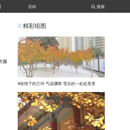
育
百科
搜索
精彩组图
饮服
#疫情下的兰州 气温骤降 雪后的一处处美景