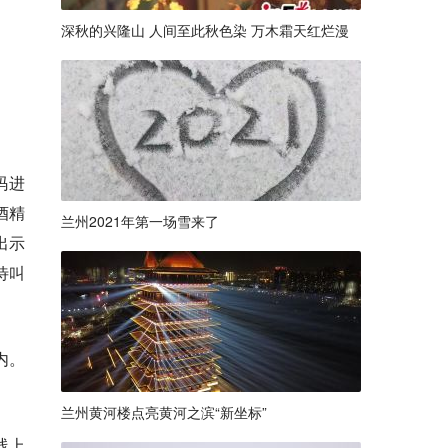
深秋的兴隆山 人间至此秋色染 万木霜天红烂漫
码进
酒精
兰州2021年第一场雪来了
出示
待叫
内。
兰州黄河楼点亮黄河之滨“新坐标”
线上