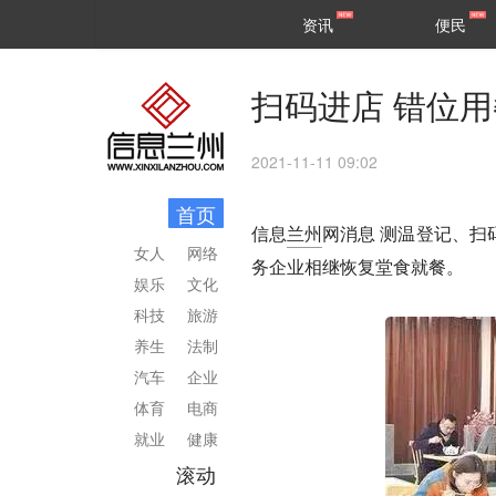
甘肃
兰州
资讯
便民
民生
区县
扫码进店 错位
2021-11-11 09:02
首页
信息
兰州
网消息 测温登记、
女人
网络
务企业相继恢复堂食就餐。
娱乐
文化
科技
旅游
养生
法制
汽车
企业
体育
电商
就业
健康
滚动