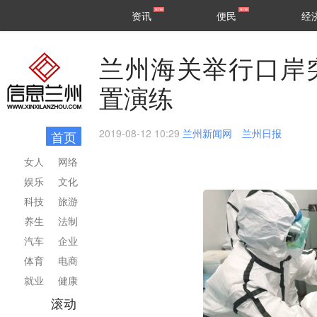
甘肃
兰州
资讯
便民
经
民生
区县
兰州海关举行口岸
置演练
2019-08-12 10:29
兰州新闻网 兰州日报
首页
女人
网络
娱乐
文化
科技
旅游
养生
法制
汽车
企业
体育
电商
就业
健康
滚动