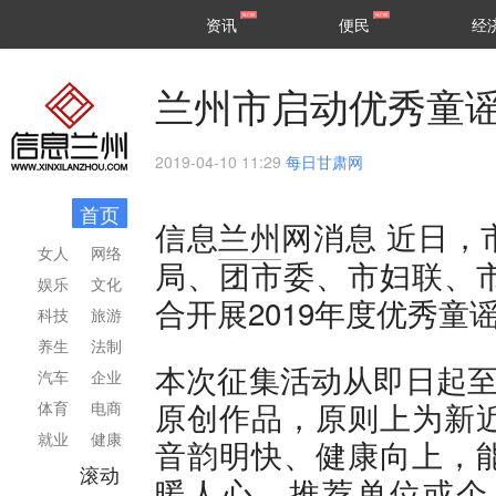
甘肃
兰州
资讯
便民
经
民生
区县
兰州市启动优秀童
2019-04-10 11:29
每日甘肃网
首页
近日，
信息
兰州
网消息
女人
网络
局、团市委、市妇联、
娱乐
文化
合开展2019年度优秀
科技
旅游
养生
法制
本次征集活动从即日起至
汽车
企业
原创作品，原则上为新
体育
电商
就业
健康
音韵明快、健康向上，
滚动
暖人心。推荐单位或个