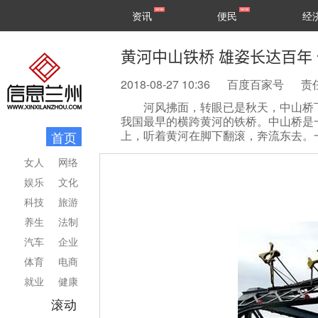
甘肃
兰州
资讯
便民
经
民生
区县
黄河中山铁桥 雄姿长达百年
2018-08-27 10:36
百度百家号
责
河风拂面，转眼已是秋天，中山桥
我国最早的横跨黄河的铁桥。中山桥是一
上，听着黄河在脚下翻滚，奔流东去。
首页
女人
网络
娱乐
文化
科技
旅游
养生
法制
汽车
企业
体育
电商
就业
健康
滚动