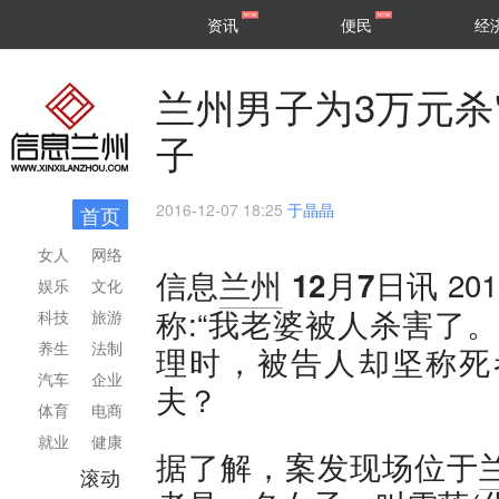
甘肃
兰州
资讯
便民
经
民生
区县
兰州男子为3万元杀
子
2016-12-07 18:25
于晶晶
首页
女人
网络
2
信息
兰州
12月7日讯
娱乐
文化
称:“我老婆被人杀害了
科技
旅游
养生
法制
理时，被告人却坚称死
汽车
企业
夫？
体育
电商
就业
健康
据了解，案发现场位于
滚动