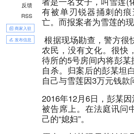
者是一名女子，叫雪莲(
反馈
有被单刃锐器捅刺的痕
RSS
亡。而报案者为雪莲的现
商家入驻
根据现场勘查，警方很快
发布信息
农民，没有文化。很快
待所的5号房间内将彭某
自杀。归案后的彭某坦白交
自己与雪莲因3万元钱款
2016年12月6日，彭
被告席上。在法庭讯问
己的“媳妇”。