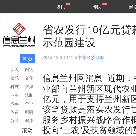
甘肃
兰州
资讯
便民
经
民生
区县
省农发行10亿元
示范园建设
2018-12-18 11:06
甘肃经济日报
首页
女人
网络
近期，
信息
兰州
网消息
娱乐
文化
业部向
兰州新区
现代农
科技
旅游
养生
法制
亿元，用于支持兰州新
汽车
企业
该笔贷款是落实农发行
体育
电商
服务乡村振兴战略合作
就业
健康
投向“三农”及扶贫领域
滚动