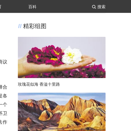
育
百科
搜索
精彩组图
商议
玫瑰花似海 香溢十里路
择合
促各
一个
环卫
法作
。