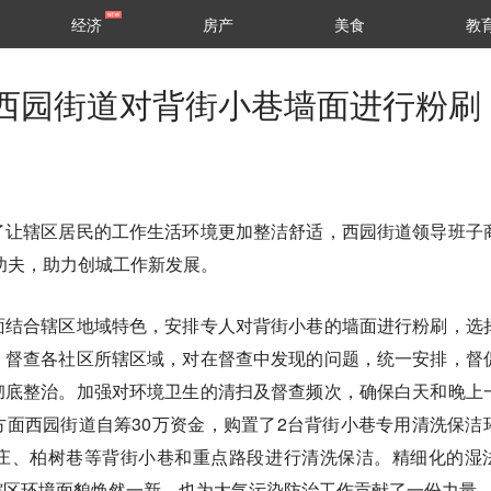
经济
房产
美食
教
西园街道对背街小巷墙面进行粉刷
了让辖区居民的工作生活环境更加整洁舒适，西园街道领导班子
花功夫，助力创城工作新发展。
面结合辖区地域特色，安排专人对背街小巷的墙面进行粉刷，选
。督查各社区所辖区域，对在督查中发现的问题，统一安排，督
彻底整治。加强对环境卫生的清扫及督查频次，确保白天和晚上
面西园街道自筹30万资金，购置了2台背街小巷专用清洗保洁
庄、柏树巷等背街小巷和重点路段进行清洗保洁。精细化的湿
辖区环境面貌焕然一新，也为大气污染防治工作贡献了一份力量