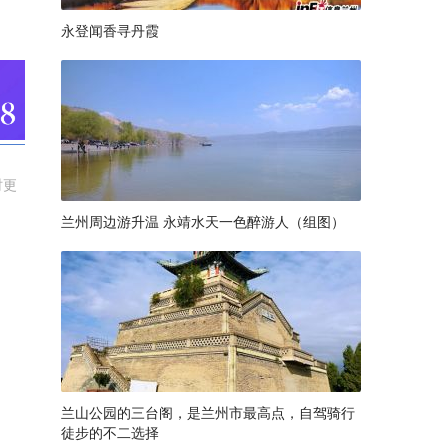
永登闻香寻丹霞
时更
兰州周边游升温 永靖水天一色醉游人（组图）
兰山公园的三台阁，是兰州市最高点，自驾骑行
徒步的不二选择