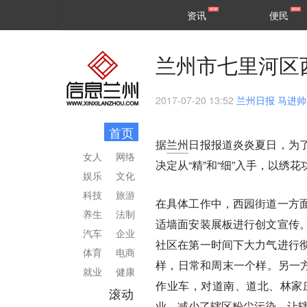
甘肃
兰州
资讯
便民
民生
区县
兰州市七里河区
2017-07-20 13:52
兰州日报
马进帅
首页
据
兰州
日报报道炎炎夏日，为
女人
网络
决定从“精”和“细”入手，以绣
娱乐
文化
科技
旅游
在具体工作中，西园街道一方
养生
法制
适墙面安装展板进行创文宣传
汽车
企业
社区在第一时间下大力气进行
体育
电商
样，日常和周末一个样。另一方
就业
健康
作业车，对道南、道北、林家
滚动
业，减少了辖区粉尘污染，让